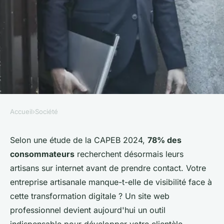
Accueil
›
Société
SOCIÉTÉ
Site internet pour artisan :
Selon une étude de la CAPEB 2024,
78% des
consommateurs
recherchent désormais leurs
optimisez votre présence
artisans sur internet avant de prendre contact. Votre
digitale
entreprise artisanale manque-t-elle de visibilité face à
cette transformation digitale ? Un site web
Liam
•
22 novembre 2025
•
7 min de lecture
professionnel devient aujourd'hui un outil