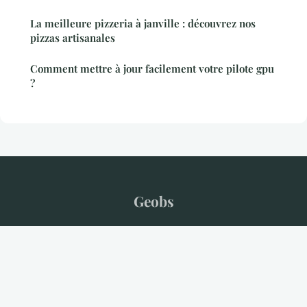
La meilleure pizzeria à janville : découvrez nos
pizzas artisanales
Comment mettre à jour facilement votre pilote gpu
?
Geobs
“L'information qui vous ressemble”
Mentions légales
Contact
© 2026 Geobs. Tous droits réservés.