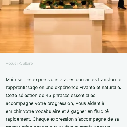
Accueil
›
Culture
CULTURE
Liste de 45 expressions arabes
Maîtriser les expressions arabes courantes transforme
l’apprentissage en une expérience vivante et naturelle.
pour améliorer votre fluidité
Cette sélection de 45 phrases essentielles
accompagne votre progression, vous aidant à
Liam
•
6 octobre 2025
•
4 min de lecture
enrichir votre vocabulaire et à gagner en fluidité
rapidement. Chaque expression s’accompagne de sa