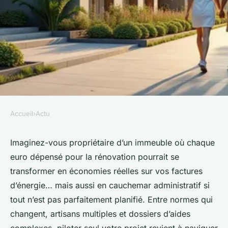
Accueil
›
Actu
ACTU
L'importance de l'amo pour la
Imaginez-vous propriétaire d’un immeuble où chaque
euro dépensé pour la rénovation pourrait se
monopropriété : tout savoir
transformer en économies réelles sur vos factures
d’énergie… mais aussi en cauchemar administratif si
Liam
•
17 février 2026
•
7 min de lecture
tout n’est pas parfaitement planifié. Entre normes qui
changent, artisans multiples et dossiers d’aides